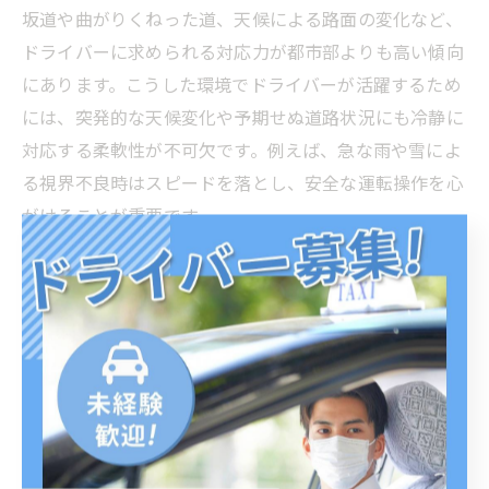
坂道や曲がりくねった道、天候による路面の変化など、
ドライバーに求められる対応力が都市部よりも高い傾向
にあります。こうした環境でドライバーが活躍するため
には、突発的な天候変化や予期せぬ道路状況にも冷静に
対応する柔軟性が不可欠です。例えば、急な雨や雪によ
る視界不良時はスピードを落とし、安全な運転操作を心
がけることが重要です。
また、地元特有の道路事情を理解し、事前にルート確認
や気象情報の把握を徹底することで、危険を未然に防ぐ
対応力が身につきます。未経験者の場合でも、入社後の
研修や先輩ドライバーからのアドバイスを活用すること
で、徐々に山間部ならではの運転技術や判断力を習得で
きます。柔軟な対応力を持つことで、乗客の安心感を高
めるとともに、自身の安全も守ることにつながります。