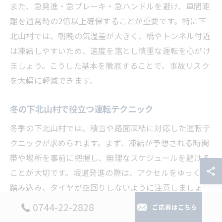
また、急発進・急ブレーキ・急ハンドルを避け、車間距
離を通常時の2倍以上確保することが重要です。特に下
北山村では、朝晩の気温差が大きく、橋やトンネル付近
は凍結しやすいため、速度を落とし慎重な運転を心がけ
ましょう。こうした基本を徹底することで、事故リスク
を大幅に軽減できます。
冬の下北山村で役立つ運転テクニック
冬季の下北山村では、積雪や路面凍結に対応した運転テ
クニックが求められます。まず、凍結が予想される時間
帯や場所を事前に把握し、無理なスケジュールを避ける
ことが大切です。坂道発進の際は、アクセルをゆっくり
踏み込み、タイヤが空回りしないように注意しましょ
う。
0744-22-2828
ご応募はこちら
また、下り坂ではエンジンブレーキを積極的に活用し、