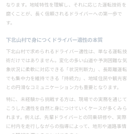
下北山村向きドライバー資質をチェックす
なります。地域特性を理解し、それに応じた運転技術を
る
磨くことが、長く信頼されるドライバーへの第一歩で
す。
安心して働くための適性把握のコツ
未経験でも安心できるドライバー診断活用
下北山村で身につくドライバー適性の本質
法
下北山村で求められるドライバー適性は、単なる運転技
適性診断で転職活動を有利に進める方法
術だけではありません。変化の多い山道や予測困難な気
未経験から挑戦できる下北山村での転職法
象状況に柔軟に対応できる「状況判断力」、長距離運転
未経験から始めるドライバー転職の流れ
でも集中力を維持できる「持続力」、地域住民や観光客
下北山村で未経験者が選ぶべきドライバー
との円滑なコミュニケーション力も重要となります。
求人
特に、未経験から挑戦する方は、現場での実務を通じて
初めてでも安心なドライバー研修内容とは
こうした適性を自然と身につけていくケースが多くみら
必要免許や資格を効率よく取得する方法
れます。例えば、先輩ドライバーとの同乗研修や、実際
未経験者向けドライバー転職成功の秘訣
に村内を走行しながらの指導によって、地形や道路事情
冬の凍結路にも対応する運転心得