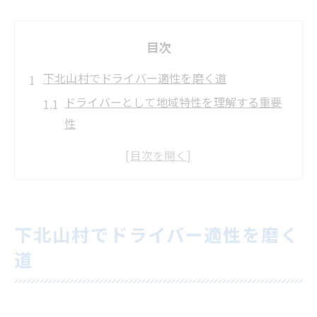
目次
下北山村でドライバー適性を磨く道
ドライバーとして地域特性を理解する重要
性
下北山村で身につくドライバー適性の本質
山村環境で求められるドライバーの資質と
は
現地ドライバーが語る成長のための工夫と
下北山村でドライバー適性を磨く
体験
道
長く活躍できるドライバーに必要な視点
安全運転力を伸ばす下北山村の秘訣
ドライバーが知るべき下北山村の安全運転