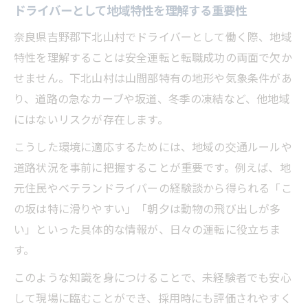
ドライバーとして地域特性を理解する重要性
法
奈良県吉野郡下北山村でドライバーとして働く際、地域
山道でも安心できるドライバーの工夫とは
特性を理解することは安全運転と転職成功の両面で欠か
凍結路に強いドライバーを目指す訓練方法
せません。下北山村は山間部特有の地形や気象条件があ
地域住民が実践する安全運転のポイント
り、道路の急なカーブや坂道、冬季の凍結など、他地域
ドライバーの安全意識を高める習慣づくり
にはないリスクが存在します。
山村生活に活きるドライバーの強みとは
こうした環境に適応するためには、地域の交通ルールや
山間部で活きるドライバーの柔軟な対応力
道路状況を事前に把握することが重要です。例えば、地
地域密着型ドライバーの信頼を築く秘訣
元住民やベテランドライバーの経験談から得られる「こ
生活インフラ支えるドライバーの役割理解
の坂は特に滑りやすい」「朝夕は動物の飛び出しが多
地元ならではのドライバー強みの活かし方
い」といった具体的な情報が、日々の運転に役立ちま
地域連携で高まるドライバーの存在感
す。
安心して働くためのドライバー適性診断
このような知識を身につけることで、未経験者でも安心
ドライバー適性診断で自分の強みを発見
して現場に臨むことができ、採用時にも評価されやすく