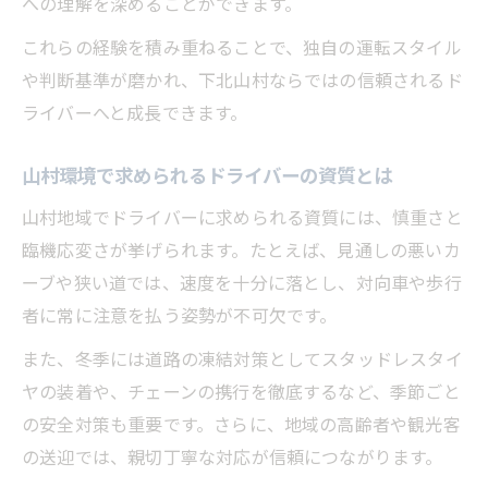
への理解を深めることができます。
ドライバーが実践する凍結路対策の基本
これらの経験を積み重ねることで、独自の運転スタイル
冬の下北山村で役立つ運転テクニック
や判断基準が磨かれ、下北山村ならではの信頼されるド
凍結路に強いドライバーの安全意識向上法
ライバーへと成長できます。
ドライバー同士で共有する冬季運転情報
山村環境で求められるドライバーの資質とは
異常気象時のドライバー心構えと行動例
山村地域でドライバーに求められる資質には、慎重さと
臨機応変さが挙げられます。たとえば、見通しの悪いカ
ーブや狭い道では、速度を十分に落とし、対向車や歩行
者に常に注意を払う姿勢が不可欠です。
また、冬季には道路の凍結対策としてスタッドレスタイ
ヤの装着や、チェーンの携行を徹底するなど、季節ごと
の安全対策も重要です。さらに、地域の高齢者や観光客
の送迎では、親切丁寧な対応が信頼につながります。