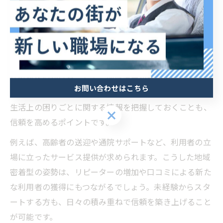
地域密着型ドライバーの信頼を築く秘訣
下北山村のような人口の少ない地域では、ドライバーが
地域住民や観光客と直接コミュニケーションを取る機会
が多く、信頼関係の構築が非常に重要です。挨拶や丁寧
な応対を心がけることで、地域住民からの信頼を得やす
お問い合わせはこちら
くなります。さらに、地元の道路事情や観光スポット、
生活上の困りごとに関する情報を把握しておくことも、
お問い合わせはこちら
信頼を高めるポイントです。
例えば、高齢者の送迎や通院サポートなど、利用者の立
場に立ったサービス提供が求められます。こうした地域
密着型の姿勢は、リピーターの増加や口コミによる新た
な利用者の獲得にもつながるでしょう。未経験からスタ
ートする方も、日々の積み重ねで信頼を築き上げること
が可能です。