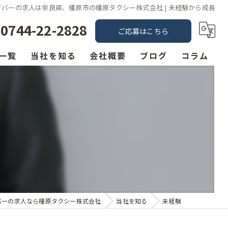
イバーの求人は奈良県、橿原市の橿原タクシー株式会社 | 未経験から成長
0744-22-2828
ご応募はこちら
一覧
当社を知る
会社概要
ブログ
コラム
未経験
漫画特集
経験者
転職
歩合制
シフト制
バーの求人なら橿原タクシー株式会社
当社を知る
未経験