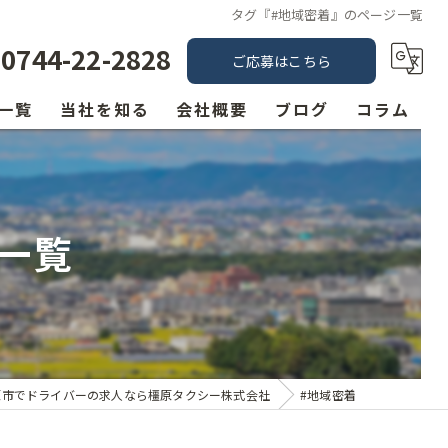
タグ『#地域密着』のページ一覧
0744-22-2828
ご応募はこちら
一覧
当社を知る
会社概要
ブログ
コラム
未経験
漫画特集
経験者
一覧
転職
歩合制
シフト制
原市でドライバーの求人なら橿原タクシー株式会社
#地域密着