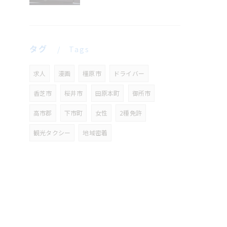
タグ
Tags
求人
漫画
橿原市
ドライバー
香芝市
桜井市
田原本町
御所市
高市郡
下市町
女性
2種免許
観光タクシー
地域密着