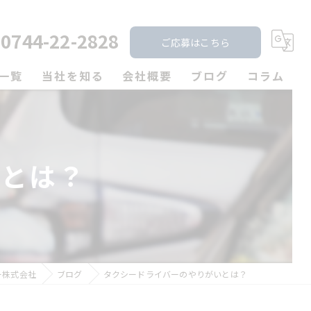
0744-22-2828
ご応募はこちら
一覧
当社を知る
会社概要
ブログ
コラム
未経験
漫画特集
経験者
いとは？
転職
歩合制
シフト制
ー株式会社
ブログ
タクシードライバーのやりがいとは？