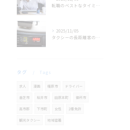
転職のベストなタイミングは？
2025/11/05
タクシーの長距離客のメリット・デメリット
タグ
Tags
求人
漫画
橿原市
ドライバー
香芝市
桜井市
田原本町
御所市
高市郡
下市町
女性
2種免許
観光タクシー
地域密着