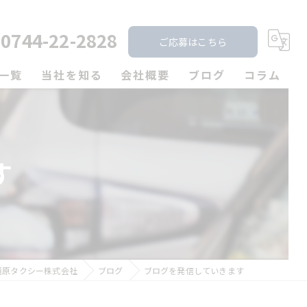
0744-22-2828
ご応募はこちら
一覧
当社を知る
会社概要
ブログ
コラム
未経験
漫画特集
経験者
す
転職
歩合制
シフト制
橿原タクシー株式会社
ブログ
ブログを発信していきます